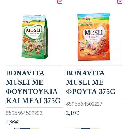
BONAVITA
BONAVITA
MUSLI ΜΕ
MUSLI ΜΕ
ΦΟΥΝΤΟΥΚΙΑ
ΦΡΟΥΤΑ 375G
ΚΑΙ ΜΕΛΙ 375G
8595564502227
8595564502203
2,19€
1,99€