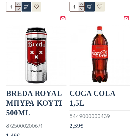
BREDA ROYAL
COCA COLA
ΜΠΥΡΑ ΚΟΥΤΙ
1,5L
500ML
5449000000439
8725000200671
2,59€
1,49€