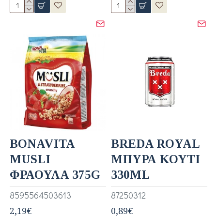
BONAVITA
BREDA ROYAL
MUSLI
ΜΠΥΡΑ ΚΟΥΤΙ
ΦΡΑΟΥΛΑ 375G
330ML
8595564503613
87250312
2,19€
0,89€