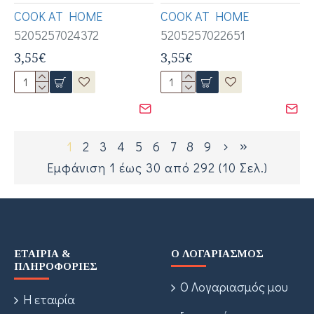
COOK AT HOME
COOK AT HOME
5205257024372
5205257022651
3,55€
3,55€
1
2
3
4
5
6
7
8
9
Εμφάνιση 1 έως 30 από 292 (10 Σελ.)
ΕΤΑΙΡΊΑ &
Ο ΛΟΓΑΡΙΑΣΜΌΣ
ΠΛΗΡΟΦΟΡΊΕΣ
Ο Λογαριασμός μου
Η εταιρία