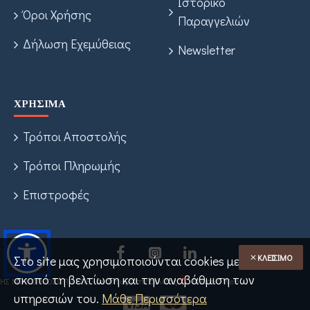
Ιστορικό
Όροι Χρήσης
Παραγγελιών
Δήλωση Εχεμύθειας
Newsletter
ΧΡΉΣΙΜΑ
Τρόποι Αποστολής
Τρόποι Πληρωμής
Επιστροφές
ΚΛΕΊΣΙΜΟ
Στο site μας χρησιμοποιούνται cookies με
σκοπό τη βελτίωση και την αναβάθμιση των
ΑΚΗΣ ΜΟΝΟΠΡΟΣΩΠΗ ΕΠΕ - Ανάπτυξη Ιστοσελίδας
Bitamin Web
υπηρεσιών του.
Μάθε Περισσότερα