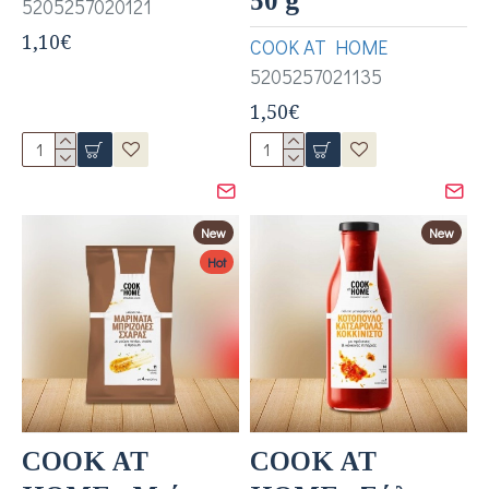
50 g
5205257020121
1,10€
COOK AT HOME
5205257021135
1,50€
New
New
Hot
COOK AT
COOK AT