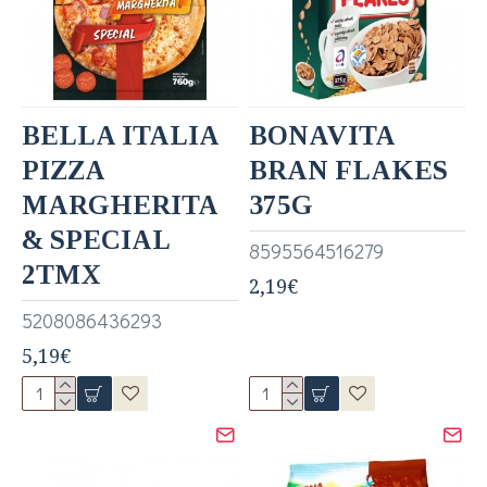
BELLA ITALIA
BONAVITA
PIZZA
BRAN FLAKES
MARGHERITA
375G
& SPECIAL
8595564516279
2ΤΜΧ
2,19€
5208086436293
5,19€